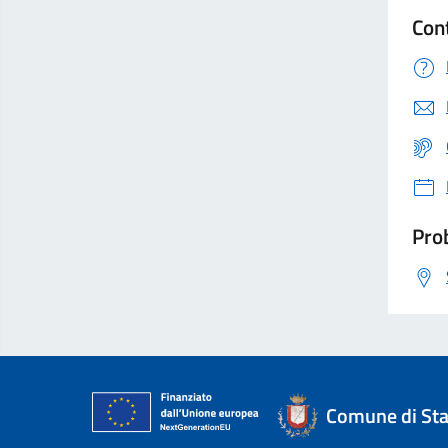
Con
Prob
Comune di Sta