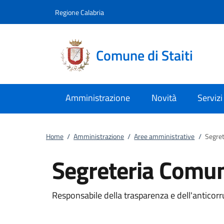
Vai al contenuto
accedi al menu
footer.enter
Regione Calabria
Comune di Staiti
Amministrazione
Novità
Servizi
Home
/
Amministrazione
/
Aree amministrative
/
Segre
Segreteria Comu
Responsabile della trasparenza e dell'anticor