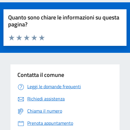
Quanto sono chiare le informazioni su questa
pagina?
Valuta da 1 a 5 stelle la pagina
Domanda
Valuta 1 stelle su 5
Valuta 2 stelle su 5
Valuta 3 stelle su 5
Valuta 4 stelle su 5
Valuta 5 stelle su 5
Contatta il comune
Leggi le domande frequenti
Richiedi assistenza
Chiama il numero
Prenota appuntamento