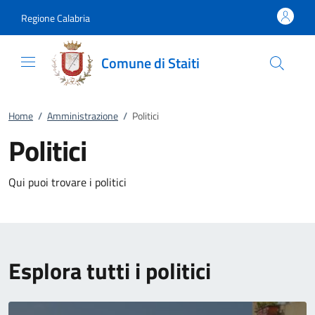
Vai al contenuto
accedi al menu
footer.enter
Regione Calabria
Comune di Staiti
Home
/
Amministrazione
/
Politici
Politici
Qui puoi trovare i politici
Esplora tutti i politici