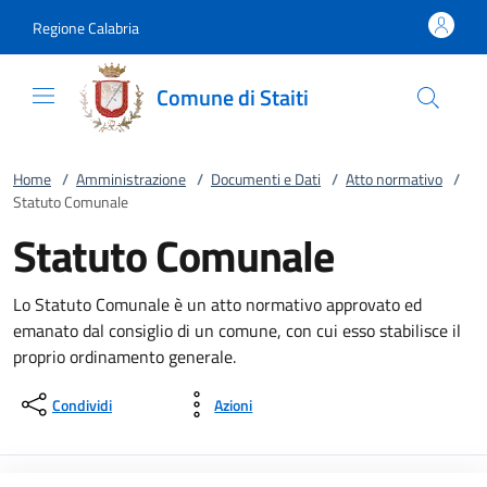
Vai al contenuto
accedi al menu
footer.enter
Regione Calabria
Comune di Staiti
Home
/
Amministrazione
/
Documenti e Dati
/
Atto normativo
/
Statuto Comunale
Statuto Comunale
Lo Statuto Comunale è un atto normativo approvato ed
emanato dal consiglio di un comune, con cui esso stabilisce il
proprio ordinamento generale.
Condividi
Azioni