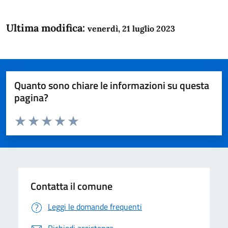
Ultima modifica:
venerdì, 21 luglio 2023
Quanto sono chiare le informazioni su questa
pagina?
Valuta da 1 a 5 stelle la pagina
Domanda
Valuta 1 stelle su 5
Valuta 2 stelle su 5
Valuta 3 stelle su 5
Valuta 4 stelle su 5
Valuta 5 stelle su 5
Contatta il comune
Leggi le domande frequenti