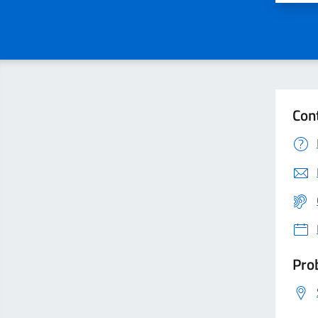
Con
Prob