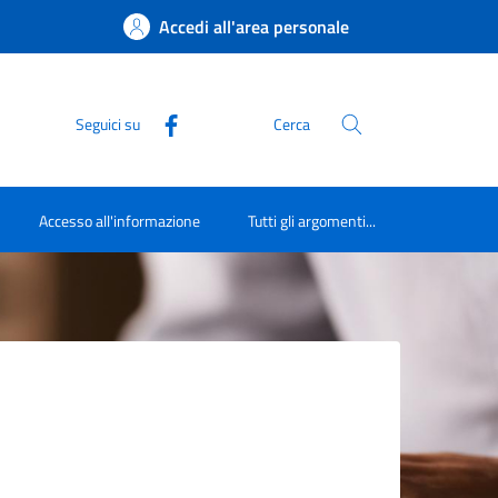
Accedi all'area personale
Seguici su
Cerca
Accesso all'informazione
Tutti gli argomenti...