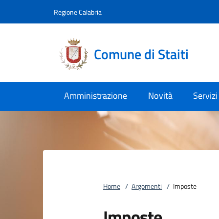
Vai al contenuto
accedi al menu
footer.enter
Regione Calabria
Comune di Staiti
Amministrazione
Novità
Servizi
Home
/
Argomenti
/
Imposte
Imposte