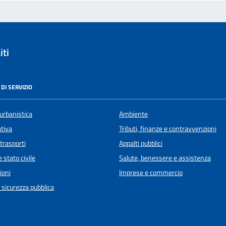
iti
DI SERVIZIO
urbanistica
Ambiente
ativa
Tributi, finanze e contravvenzioni
 trasporti
Appalti pubblici
 stato civile
Salute, benessere e assistenza
ioni
Imprese e commercio
e sicurezza pubblica